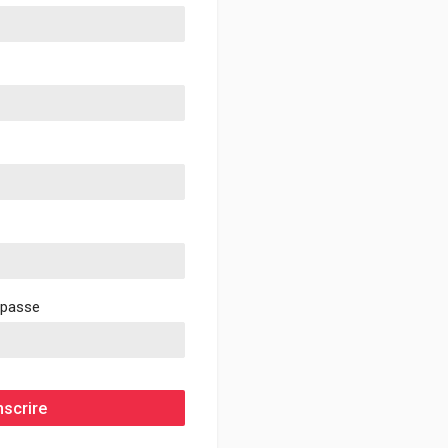
 passe
nscrire