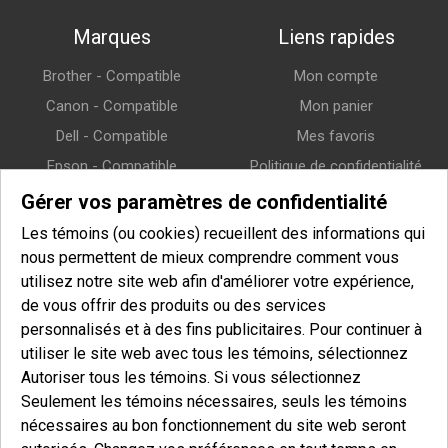
Marques
Liens rapides
Brother - Compatible
Mon compte
Canon - Compatible
Mon panier
Dell - Compatible
Mes favoris
Epson - Compatible
Politique de confidentialité
HP (Hewlett-Packard) -
Politique de retour
Gérer vos paramètres de confidentialité
Compatible
Politique de livraison
Les témoins (ou cookies) recueillent des informations qui
Lexmark - Compatible
nous permettent de mieux comprendre comment vous
Samsung - Compatible
utilisez notre site web afin d'améliorer votre expérience,
de vous offrir des produits ou des services
Xerox - Compatible
personnalisés et à des fins publicitaires. Pour continuer à
utiliser le site web avec tous les témoins, sélectionnez
Infolettre
Autoriser tous les témoins. Si vous sélectionnez
Seulement les témoins nécessaires, seuls les témoins
Entrez votre courriel pour vous inscrire à notre infolettre et afin
nécessaires au bon fonctionnement du site web seront
de recevoir nos offres spéciales.