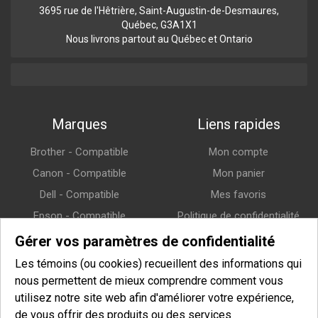
3695 rue de l'Hêtrière, Saint-Augustin-de-Desmaures,
Québec, G3A1X1
Nous livrons partout au Québec et Ontario
Marques
Liens rapides
Brother - Compatible
Mon compte
Canon - Compatible
Mon panier
Dell - Compatible
Mes favoris
Epson - Compatible
Politique de confidentialité
HP (Hewlett-Packard) -
Politique de retour
Gérer vos paramètres de confidentialité
Compatible
Politique de livraison
Les témoins (ou cookies) recueillent des informations qui
Lexmark - Compatible
nous permettent de mieux comprendre comment vous
Samsung - Compatible
utilisez notre site web afin d'améliorer votre expérience,
de vous offrir des produits ou des services
Xerox - Compatible