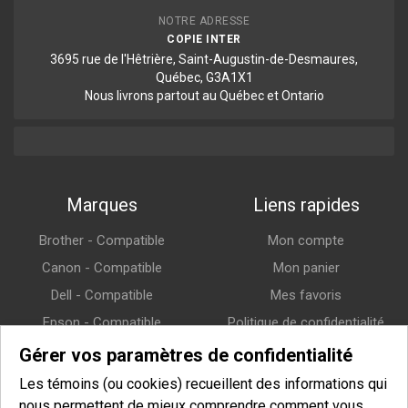
NOTRE ADRESSE
COPIE INTER
3695 rue de l'Hêtrière, Saint-Augustin-de-Desmaures,
Québec, G3A1X1
Nous livrons partout au Québec et Ontario
Marques
Liens rapides
Brother - Compatible
Mon compte
Canon - Compatible
Mon panier
Dell - Compatible
Mes favoris
Epson - Compatible
Politique de confidentialité
HP (Hewlett-Packard) -
Politique de retour
Gérer vos paramètres de confidentialité
Compatible
Politique de livraison
Les témoins (ou cookies) recueillent des informations qui
Lexmark - Compatible
nous permettent de mieux comprendre comment vous