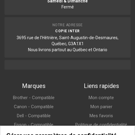
Samedi & Dimanche
Fermé
NOTRE ADRESSE
COPIE INTER
3695 rue de l'Hêtrière, Saint-Augustin-de-Desmaures,
Québec, G3A1X1
Nous livrons partout au Québec et Ontario
Marques
Liens rapides
Brother - Compatible
Mon compte
Canon - Compatible
Mon panier
Dell - Compatible
Mes favoris
Epson - Compatible
Politique de confidentialité
HP (Hewlett-Packard) -
Politique de retour