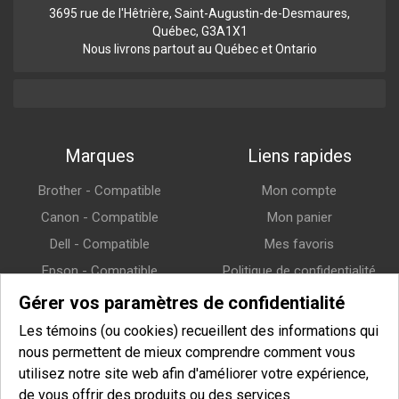
3695 rue de l'Hêtrière, Saint-Augustin-de-Desmaures,
Québec, G3A1X1
Nous livrons partout au Québec et Ontario
Marques
Liens rapides
Brother - Compatible
Mon compte
Canon - Compatible
Mon panier
Dell - Compatible
Mes favoris
Epson - Compatible
Politique de confidentialité
HP (Hewlett-Packard) -
Politique de retour
Gérer vos paramètres de confidentialité
Compatible
Politique de livraison
Les témoins (ou cookies) recueillent des informations qui
Lexmark - Compatible
nous permettent de mieux comprendre comment vous
Samsung - Compatible
utilisez notre site web afin d'améliorer votre expérience,
de vous offrir des produits ou des services
Xerox - Compatible