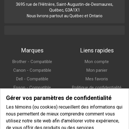
3695 rue de l'Hêtrière, Saint-Augustin-de-Desmaures,
Québec, G3A1X1
Nous livrons partout au Québec et Ontario
Marques
Liens rapides
Brother - Compatible
Mon compte
Canon - Compatible
Mon panier
Dell - Compatible
Mes favoris
Epson - Compatible
Politique de confidentialité
HP (Hewlett-Packard) -
Politique de retour
Gérer vos paramètres de confidentialité
Compatible
Politique de livraison
Les témoins (ou cookies) recueillent des informations qui
Lexmark - Compatible
nous permettent de mieux comprendre comment vous
Samsung - Compatible
utilisez notre site web afin d'améliorer votre expérience,
de vous offrir des produits ou des services
Xerox - Compatible