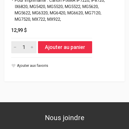
Pour imprimante : Canon PIXMA iP7220, iP8720,
IX6820, MG5420, MG5520, MG5522, MG5620,
MG5622, MG6320, MG6420, MG6620, MG7120,
MG7520, MX722, MX922,
12,99 $
Ajouter au panier
Ajouter aux favoris
Nous joindre