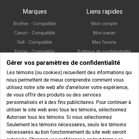
Marques
Liens rapides
Brother - Compatible
Mon compte
Canon - Compatible
Mon panier
Dell - Compatible
Mes favoris
Epson - Compatible
Politique de confidentialité
HP (Hewlett-Packard) -
Politique de retour
Gérer vos paramètres de confidentialité
Compatible
Politique de livraison
Les témoins (ou cookies) recueillent des informations qui
Lexmark - Compatible
nous permettent de mieux comprendre comment vous
Samsung - Compatible
utilisez notre site web afin d'améliorer votre expérience,
de vous offrir des produits ou des services
Xerox - Compatible
personnalisés et à des fins publicitaires. Pour continuer à
utiliser le site web avec tous les témoins, sélectionnez
Infolettre
Autoriser tous les témoins. Si vous sélectionnez
Seulement les témoins nécessaires, seuls les témoins
Entrez votre courriel pour vous inscrire à notre infolettre et afin
nécessaires au bon fonctionnement du site web seront
de recevoir nos offres spéciales.