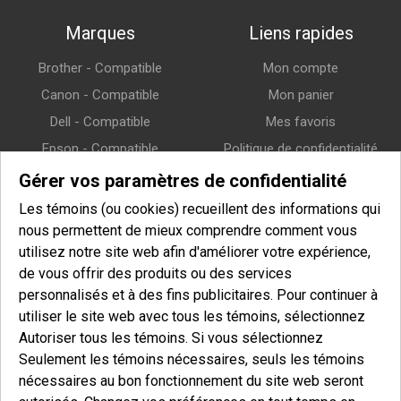
Marques
Liens rapides
Brother - Compatible
Mon compte
Canon - Compatible
Mon panier
Dell - Compatible
Mes favoris
Epson - Compatible
Politique de confidentialité
HP (Hewlett-Packard) -
Politique de retour
Gérer vos paramètres de confidentialité
Compatible
Politique de livraison
Les témoins (ou cookies) recueillent des informations qui
Lexmark - Compatible
nous permettent de mieux comprendre comment vous
Samsung - Compatible
utilisez notre site web afin d'améliorer votre expérience,
de vous offrir des produits ou des services
Xerox - Compatible
personnalisés et à des fins publicitaires. Pour continuer à
utiliser le site web avec tous les témoins, sélectionnez
Infolettre
Autoriser tous les témoins. Si vous sélectionnez
Seulement les témoins nécessaires, seuls les témoins
Entrez votre courriel pour vous inscrire à notre infolettre et afin
nécessaires au bon fonctionnement du site web seront
de recevoir nos offres spéciales.