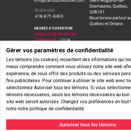
info@cartouchestoner.com
Saint-Augustin-de-
Desmaures, Québec,
TÉLÉPHONE
G3A1X1
418-871
-8459
Nous livrons partout a
Québec et Ontario
HEURES D'OUVERTURE
CUEILLETTE DE VOTRE
COMMANDE :
LOCAL
SÉCURISÉ OUVERT 24/7
Gérer vos paramètres de confidentialité
LIVRAISON :
EN SEMAINE
DE 8H00 À 18H00
Les témoins (ou cookies) recueillent des informations qui n
EN MAGASIN :
mieux comprendre comment vous utilisez notre site web afin 
Lundi-Jeudi
expérience, de vous offrir des produits ou des services pers
8h30 - 16h30 (fermé sur
fins publicitaires. Pour continuer à utiliser le site web avec t
l'heure du midi)
sélectionnez Autoriser tous les témoins. Si vous sélectionn
Vendredi
8h30 - 12h00
témoins nécessaires, seuls les témoins nécessaires au bon
Samedi & Dimanche
site web seront autorisés. Changez vos préférences en tout 
Fermé
notre notre politique de confidentialité.
Autoriser tous les témoins