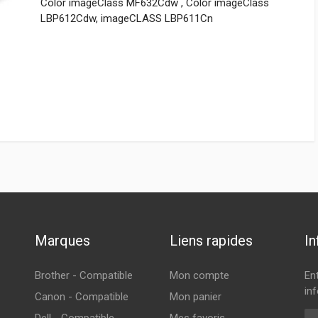
Color imageClass MF632Cdw , Color imageClass
LBP612Cdw, imageCLASS LBP611Cn
Marques
Liens rapides
In
Brother - Compatible
Mon compte
En
inf
Canon - Compatible
Mon panier
Cou