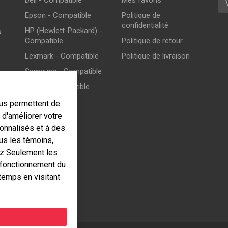
Dell - Compatible
Mes favoris
Epson - Compatible
Politique de
confidentialité
HP (Hewlett-Packard) -
u
Compatible
Politique de retour
Lexmark - Compatible
Politique de livraison
Samsung - Compatible
Xerox - Compatible
ous permettent de
d'améliorer votre
onnalisés et à des
ous les témoins,
ez Seulement les
 fonctionnement du
temps en visitant