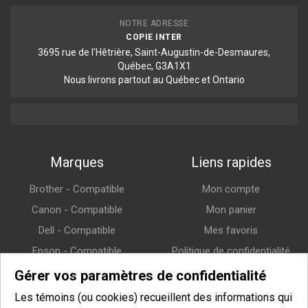
NOTRE ADRESSE
COPIE INTER
3695 rue de l'Hêtrière, Saint-Augustin-de-Desmaures,
Québec, G3A1X1
Nous livrons partout au Québec et Ontario
Marques
Liens rapides
Brother - Compatible
Mon compte
Canon - Compatible
Mon panier
Dell - Compatible
Mes favoris
Epson - Compatible
Politique de confidentialité
HP (Hewlett-Packard) -
Politique de retour
Gérer vos paramètres de confidentialité
Compatible
Politique de livraison
Les témoins (ou cookies) recueillent des informations qui
Lexmark - Compatible