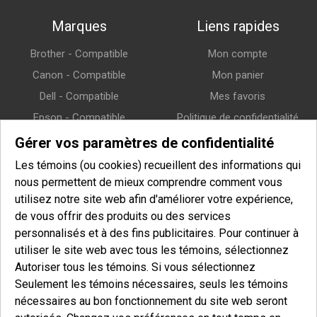
Marques
Liens rapides
Brother - Compatible
Mon compte
Canon - Compatible
Mon panier
Dell - Compatible
Mes favoris
Epson - Compatible
Politique de confidentialité
HP (Hewlett-Packard) -
Politique de retour
Gérer vos paramètres de confidentialité
Compatible
Politique de livraison
Les témoins (ou cookies) recueillent des informations qui
Lexmark - Compatible
nous permettent de mieux comprendre comment vous
Samsung - Compatible
utilisez notre site web afin d'améliorer votre expérience,
de vous offrir des produits ou des services
Xerox - Compatible
personnalisés et à des fins publicitaires. Pour continuer à
utiliser le site web avec tous les témoins, sélectionnez
Infolettre
Autoriser tous les témoins. Si vous sélectionnez
Seulement les témoins nécessaires, seuls les témoins
Entrez votre courriel pour vous inscrire à notre infolettre et afin
nécessaires au bon fonctionnement du site web seront
de recevoir nos offres spéciales.