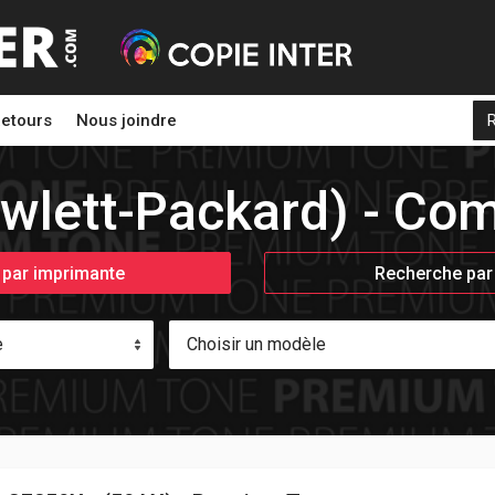
etours
Nous joindre
wlett-Packard) - Com
par imprimante
Recherche par
e
Choisir un modèle