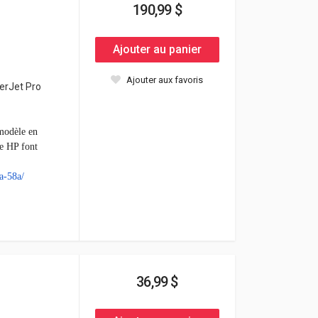
190,99 $
Ajouter au panier
Ajouter aux favoris
erJet Pro
modèle
en
ue HP font
a-58a/
36,99 $