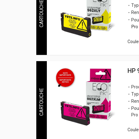
CARTOUCHE
Typ
Ren
Pou
Pro
Couleu
HP 
Pro
CARTOUCHE
Typ
Ren
Pou
Pro
Couleu