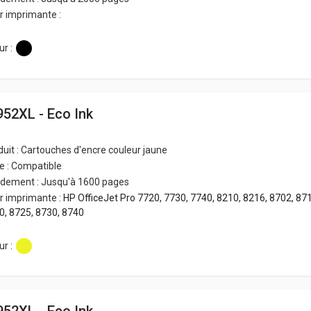
r imprimante :
r :
952XL - Eco Ink
duit : Cartouches d'encre couleur jaune
e : Compatible
dement : Jusqu'à 1600 pages
r imprimante :
HP OfficeJet Pro 7720, 7730, 7740, 8210, 8216, 8702, 871
0, 8725, 8730, 8740
r :