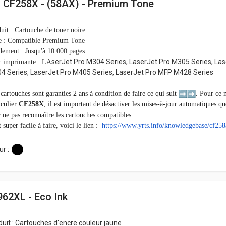
- CF258X - (58AX) - Premium Tone
uit : Cartouche de toner noire
e : Compatible Premium Tone
ement : Jusqu'à 10 000 pages
serJet Pro M304 Series, LaserJet Pro M305 Series, Las
r imprimante : LA
4 Series, LaserJet Pro M405 Series, LaserJet Pro MFP M428 Series
cartouches sont garanties 2 ans à condition de faire ce qui suit
. Pour ce
iculier
CF258X
, il est important de désactiver les mises-à-jour automatiques q
 ne pas reconnaître les cartouches compatibles.
t super facile à faire, voici le lien :
https://www.yrts.info/
knowledgebase/cf258
r :
962XL - Eco Ink
duit : Cartouches d'encre couleur jaune