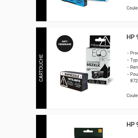
Couleu
HP 
Pro
CARTOUCHE
Typ
Ren
Pou
872
Couleu
HP 