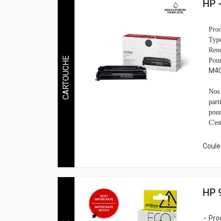
HP 
Prod
Typ
Rend
CARTOUCHE
Pou
M40
Nos 
part
pour
C'es
Couleu
HP 
Pro