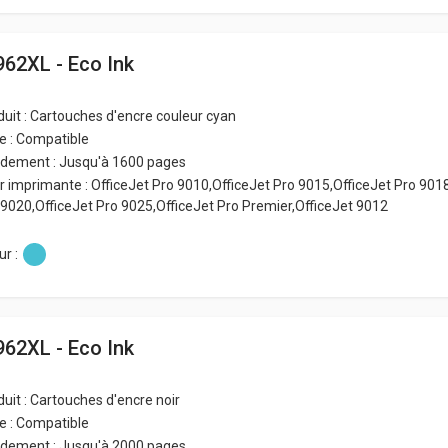
962XL - Eco Ink
duit : Cartouches d'encre couleur cyan
e : Compatible
dement : Jusqu'à 1600 pages
r imprimante : OfficeJet Pro 9010,OfficeJet Pro 9015,OfficeJet Pro 901
 9020,OfficeJet Pro 9025,OfficeJet Pro Premier,OfficeJet 9012
r :
962XL - Eco Ink
duit : Cartouches d'encre noir
e : Compatible
dement : Jusqu'à 2000 pages