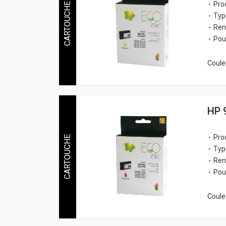
Pro
CARTOUCHE
Typ
Ren
Pou
Couleu
HP 
Pro
CARTOUCHE
Typ
Ren
Pou
Couleu