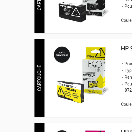
Pou
Couleu
HP 
Pro
CARTOUCHE
Typ
Ren
Pou
872
Couleu