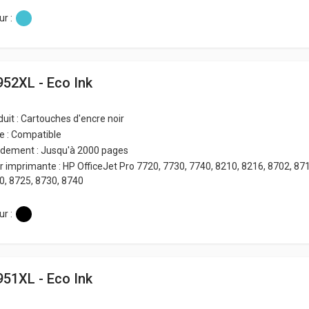
r :
952XL - Eco Ink
duit : Cartouches d'encre noir
e : Compatible
dement : Jusqu'à 2000 pages
r imprimante : HP OfficeJet Pro 7720, 7730, 7740, 8210, 8216, 8702, 871
0, 8725, 8730, 8740
r :
951XL - Eco Ink