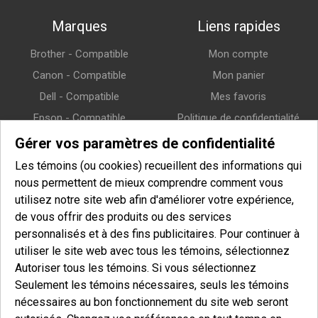
Marques
Liens rapides
Brother - Compatible
Mon compte
Canon - Compatible
Mon panier
Dell - Compatible
Mes favoris
Epson - Compatible
Politique de confidentialité
HP (Hewlett-Packard) -
Politique de retour
Gérer vos paramètres de confidentialité
Compatible
Politique de livraison
Les témoins (ou cookies) recueillent des informations qui
Lexmark - Compatible
nous permettent de mieux comprendre comment vous
Samsung - Compatible
utilisez notre site web afin d'améliorer votre expérience,
de vous offrir des produits ou des services
Xerox - Compatible
personnalisés et à des fins publicitaires. Pour continuer à
utiliser le site web avec tous les témoins, sélectionnez
Infolettre
Autoriser tous les témoins. Si vous sélectionnez
Seulement les témoins nécessaires, seuls les témoins
Entrez votre courriel pour vous inscrire à notre infolettre et afin
nécessaires au bon fonctionnement du site web seront
de recevoir nos offres spéciales.