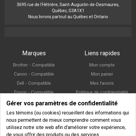
3695 rue de l'Hêtrière, Saint-Augustin-de-Desmaures,
Québec, G3A1X1
Nous livrons partout au Québec et Ontario
Marques
Liens rapides
Brother - Compatible
Mon compte
Canon - Compatible
Mon panier
Dell - Compatible
Mes favoris
Epson - Compatible
Politique de confidentialité
HP (Hewlett-Packard) -
Politique de retour
Gérer vos paramètres de confidentialité
Compatible
Politique de livraison
Les témoins (ou cookies) recueillent des informations qui
Lexmark - Compatible
nous permettent de mieux comprendre comment vous
Samsung - Compatible
utilisez notre site web afin d'améliorer votre expérience,
de vous offrir des produits ou des services
Xerox - Compatible