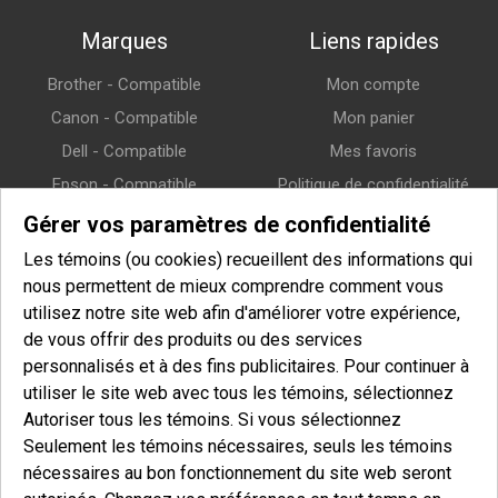
Marques
Liens rapides
Brother - Compatible
Mon compte
Canon - Compatible
Mon panier
Dell - Compatible
Mes favoris
Epson - Compatible
Politique de confidentialité
HP (Hewlett-Packard) -
Politique de retour
Gérer vos paramètres de confidentialité
Compatible
Politique de livraison
Les témoins (ou cookies) recueillent des informations qui
Lexmark - Compatible
nous permettent de mieux comprendre comment vous
Samsung - Compatible
utilisez notre site web afin d'améliorer votre expérience,
de vous offrir des produits ou des services
Xerox - Compatible
personnalisés et à des fins publicitaires. Pour continuer à
utiliser le site web avec tous les témoins, sélectionnez
Infolettre
Autoriser tous les témoins. Si vous sélectionnez
Seulement les témoins nécessaires, seuls les témoins
Entrez votre courriel pour vous inscrire à notre infolettre et afin
nécessaires au bon fonctionnement du site web seront
de recevoir nos offres spéciales.