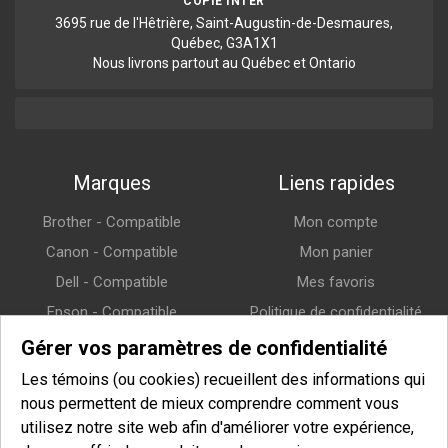
COPIE INTER
3695 rue de l'Hêtrière, Saint-Augustin-de-Desmaures,
Québec, G3A1X1
Nous livrons partout au Québec et Ontario
Marques
Liens rapides
Brother - Compatible
Mon compte
Canon - Compatible
Mon panier
Dell - Compatible
Mes favoris
Epson - Compatible
Politique de confidentialité
HP (Hewlett-Packard) -
Politique de retour
Gérer vos paramètres de confidentialité
Compatible
Politique de livraison
Les témoins (ou cookies) recueillent des informations qui
Lexmark - Compatible
nous permettent de mieux comprendre comment vous
Samsung - Compatible
utilisez notre site web afin d'améliorer votre expérience,