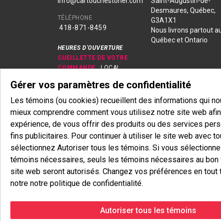
info@cartouchestoner.com
Saint-Augustin-de-
Desmaures, Québec,
TÉLÉPHONE
G3A1X1
418-871
-8459
Nous livrons partout a
Québec et Ontario
HEURES D'OUVERTURE
CUEILLETTE DE VOTRE
COMMANDE :
LOCAL
SÉCURISÉ OUVERT 24/7
Gérer vos paramètres de confidentialité
LIVRAISON :
EN SEMAINE
DE 8H00 À 18H00
Les témoins (ou cookies) recueillent des informations qui n
EN MAGASIN :
mieux comprendre comment vous utilisez notre site web afin 
Lundi-Jeudi
expérience, de vous offrir des produits ou des services pers
8h30 - 16h30 (fermé sur
fins publicitaires. Pour continuer à utiliser le site web avec t
l'heure du midi)
sélectionnez Autoriser tous les témoins. Si vous sélectionn
Vendredi
8h30 - 12h00
témoins nécessaires, seuls les témoins nécessaires au bon
Samedi & Dimanche
site web seront autorisés. Changez vos préférences en tout 
Fermé
notre notre politique de confidentialité.
Autoriser tous les témoins