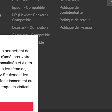
Dell - Compatible
Mes favoris
Epson - Compatible
Politique de
confidentialité
HP (Hewlett-Packard) -
u
Compatible
Politique de retour
Lexmark - Compatible
Politique de livraison
Samsung - Compatible
Xerox - Compatible
ous permettent de
d'améliorer votre
onnalisés et à des
ous les témoins,
ez Seulement les
 fonctionnement du
temps en visitant