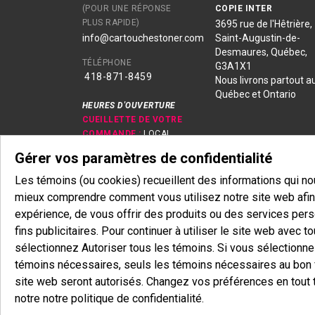
(POUR UNE RÉPONSE
COPIE INTER
PLUS RAPIDE)
3695 rue de l'Hêtrière,
info@cartouchestoner.com
Saint-Augustin-de-
Desmaures, Québec,
TÉLÉPHONE
G3A1X1
418-871
-8459
Nous livrons partout a
Québec et Ontario
HEURES D'OUVERTURE
CUEILLETTE DE VOTRE
COMMANDE :
LOCAL
SÉCURISÉ OUVERT 24/7
Gérer vos paramètres de confidentialité
LIVRAISON :
EN SEMAINE
DE 8H00 À 18H00
Les témoins (ou cookies) recueillent des informations qui n
EN MAGASIN :
mieux comprendre comment vous utilisez notre site web afin 
Lundi-Jeudi
expérience, de vous offrir des produits ou des services pers
8h30 - 16h30 (fermé sur
fins publicitaires. Pour continuer à utiliser le site web avec t
l'heure du midi)
sélectionnez Autoriser tous les témoins. Si vous sélectionn
Vendredi
8h30 - 12h00
témoins nécessaires, seuls les témoins nécessaires au bon
Samedi & Dimanche
site web seront autorisés. Changez vos préférences en tout 
Fermé
notre notre politique de confidentialité.