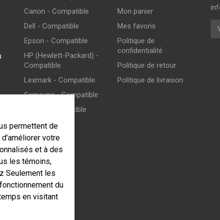
inf
Canon - Compatible
Mon panier
Cou
Dell - Compatible
Mes favoris
Epson - Compatible
Politique de
confidentialité
HP (Hewlett-Packard) -
u
Compatible
Politique de retour
Lexmark - Compatible
Politique de livraison
Samsung - Compatible
Xerox - Compatible
ous permettent de
d'améliorer votre
onnalisés et à des
ous les témoins,
ez Seulement les
 fonctionnement du
temps en visitant