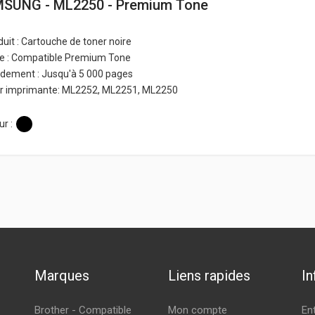
SUNG - ML2250 - Premium Tone
uit : Cartouche de toner noire
e : Compatible Premium Tone
dement : Jusqu'à 5 000 pages
r imprimante: ML2252, ML2251, ML2250
r :
Marques
Liens rapides
In
Brother - Compatible
Mon compte
En