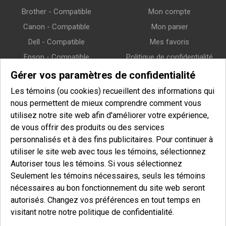
Brother - Compatible
Mon compte
Canon - Compatible
Mon panier
Dell - Compatible
Mes favoris
Epson - Compatible
Politique de confidentialité
HP (Hewlett-Packard) -
Politique de retour
Gérer vos paramètres de confidentialité
Compatible
Politique de livraison
Les témoins (ou cookies) recueillent des informations qui
Lexmark - Compatible
nous permettent de mieux comprendre comment vous
Samsung - Compatible
utilisez notre site web afin d'améliorer votre expérience,
de vous offrir des produits ou des services
Xerox - Compatible
personnalisés et à des fins publicitaires. Pour continuer à
utiliser le site web avec tous les témoins, sélectionnez
Infolettre
Autoriser tous les témoins. Si vous sélectionnez
Seulement les témoins nécessaires, seuls les témoins
Entrez votre courriel pour vous inscrire à notre infolettre et afin
nécessaires au bon fonctionnement du site web seront
de recevoir nos offres spéciales.
autorisés. Changez vos préférences en tout temps en
Courriel
S'inscrire
visitant notre notre politique de confidentialité.