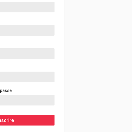
 passe
nscrire